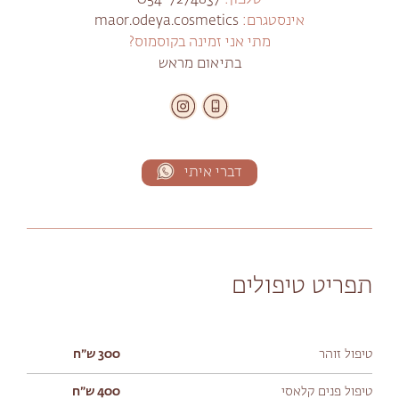
טלפון:
054-7274837
אינסטגרם:
maor.odeya.cosmetics
מתי אני זמינה בקוסמוס?
בתיאום מראש
דברי איתי
תפריט טיפולים
טיפול זוהר
300 ש״ח
טיפול פנים קלאסי
400 ש״ח