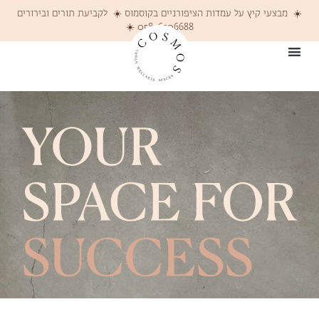
☀️ מבצעי קיץ על עמדות הציפורניים בקוסמוס ☀️ לקביעת תורים ובירורים
058-6206688 ☀️