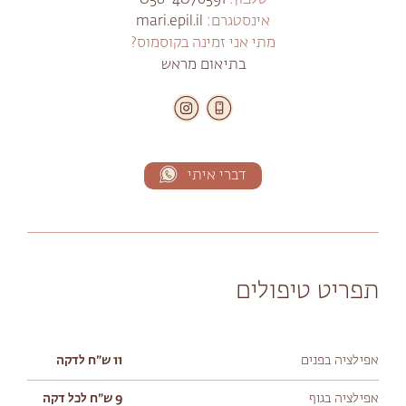
טלפון:
058-4076591
אינסטגרם:
mari.epil.il
מתי אני זמינה בקוסמוס?
בתיאום מראש
דברי איתי
תפריט טיפולים
אפילציה בפנים
11 ש״ח לדקה
אפילציה בגוף
9 ש״ח לכל דקה