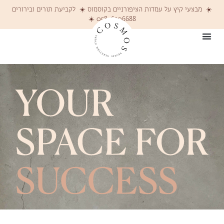
☀️ מבצעי קיץ על עמדות הציפורניים בקוסמוס ☀️ לקביעת תורים ובירורים
058-6206688 ☀️