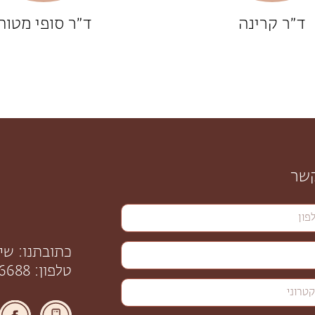
ד״ר קרינה
ד״ר סופי מטות
קשר
כתובתנו: שינקין 56, 
טלפון: 058-6206688